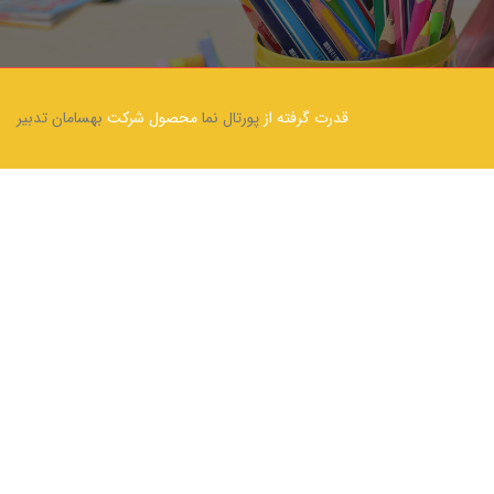
قدرت گرفته از
پورتال نما
محصول شرکت
بهسامان تدبیر