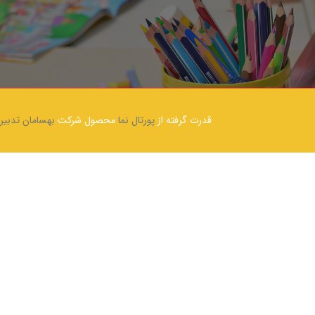
قدرت گرفته از
پورتال نما
محصول شرکت
بهسامان تدبیر