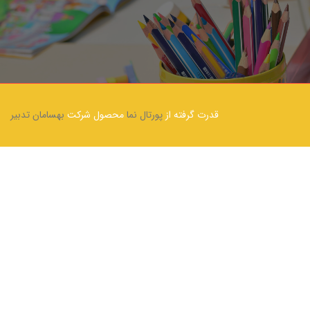
قدرت گرفته از
پورتال نما
محصول شرکت
بهسامان تدبیر