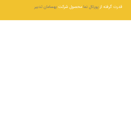
قدرت گرفته از
پورتال نما
محصول شرکت
بهسامان تدبیر