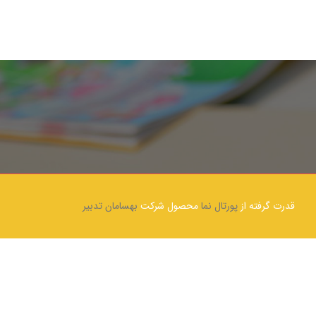
قدرت گرفته از
پورتال نما
محصول شرکت
بهسامان تدبیر